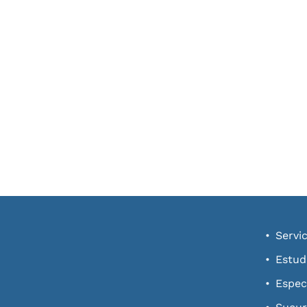
Servic
Estud
Espec