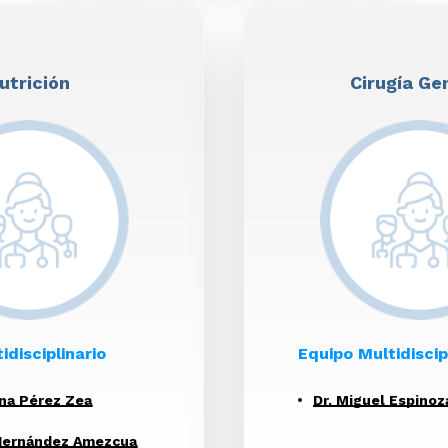
utrición
Cirugía Ge
idisciplinario
Equipo Multidiscip
ina Pérez Zea
Dr. Miguel Espino
 Hernández Amezcua