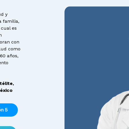
ud y
 familia,
 cual es
n
boran con
salud como
60 años,
ento
élite,
éxico
ón 5