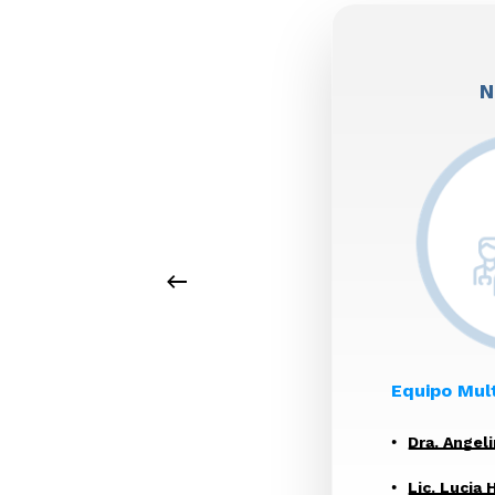
N
Equipo Mult
Dra. Angel
Lic. Lucia