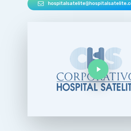
hospitalsatelite@hospitalsatelite.
Play Video
Play Video