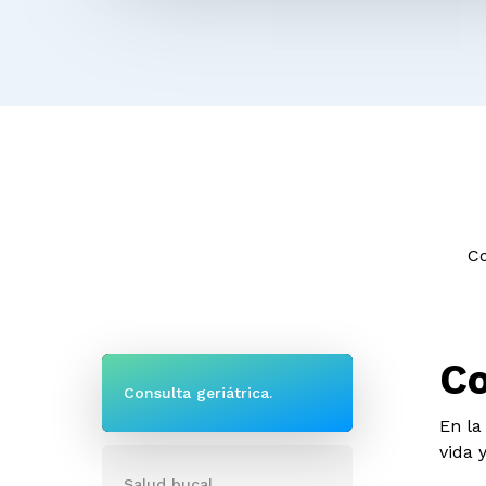
Co
Co
Consulta geriátrica.
En la
vida 
Salud bucal.