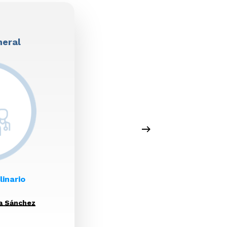
neral
linario
za Sánchez