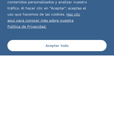
preventivos de salud.
contenidos personalizados y analizar nuestro
Vagina en interacción con
Evaluación diagnóstica,
tráfico. Al hacer clic en "Aceptar", aceptas el
Uro-gineco y Clínica de
operatoria y de
uso que hacemos de las cookies.
Haz clic
Piso Pélvico.
seguimiento.
aquí para conocer más sobre nuestra
Vulva en interacción con
Política de Privacidad.
dermatología.
Ano en interacción con
Colo-proctología.
Aceptar todo