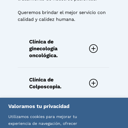
Queremos brindar el mejor servicio con
calidad y calidez humana.
Clínica de
ginecología
oncológica.
Evaluación diagnóstica.
Tratamiento y seguimiento
Clínica de
para cáncer de mama,
Colposcopia.
útero, ovarios, salpinges,
cérvix, vagina y vulva.
Colposcopía.
Valoramos tu privacidad
Vaginoscopía.
Clínica de vagina,
Vulvoscopía.
Utilizamos cookies para mejorar tu
vulva y ano.
Anoscopía para cuidados
experiencia de navegación, ofrecer